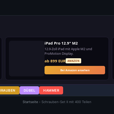
iPad Pro 12.9" M2
12.9-Zoll iPad mit Apple M2 und
ProMotion Display.
ab 899 EUR
AMAZON
Bei Amazon ansehen
HRAUBEN
DÜBEL
HAMMER
Startseite
›
Schrauben-Set II mit 400 Teilen