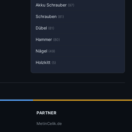
Akku Schrauber
(97)
Schrauben
(81)
Dübel
(81)
Hammer
(80)
Nägel
(49)
Holzkitt
(5)
PARTNER
MetinCelik.de