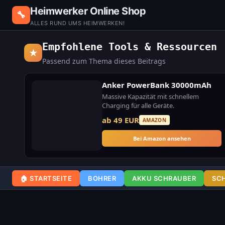
Heimwerker Online Shop
🔧
ALLES RUND UMS HEIMWERKEN!
Empfohlene Tools & Ressourcen
★
Passend zum Thema dieses Beitrags
Anker PowerBank 30000mAh
Massive Kapazität mit schnellem
Charging für alle Geräte.
ab 49 EUR
AMAZON
Bei Amazon ansehen
🏠 STARTSEITE
BOHRER
AKKU SCHRAUBER
SC