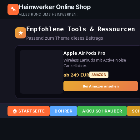
Heimwerker Online Shop
🔧
ALLES RUND UMS HEIMWERKEN!
Empfohlene Tools & Ressourcen
★
Passend zum Thema dieses Beitrags
Apple AirPods Pro
Wireless Earbuds mit Active Noise
Cancellation.
ab 249 EUR
AMAZON
Bei Amazon ansehen
🏠 STARTSEITE
BOHRER
AKKU SCHRAUBER
SC