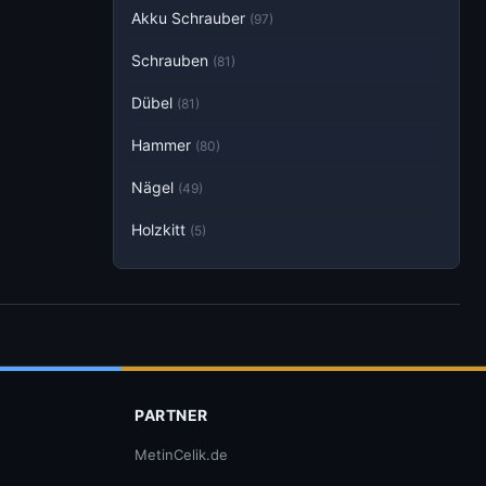
Akku Schrauber
(97)
Schrauben
(81)
Dübel
(81)
Hammer
(80)
Nägel
(49)
Holzkitt
(5)
PARTNER
MetinCelik.de