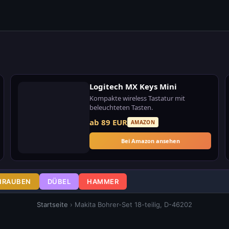
Logitech MX Keys Mini
Kompakte wireless Tastatur mit
beleuchteten Tasten.
ab 89 EUR
AMAZON
Bei Amazon ansehen
HRAUBEN
DÜBEL
HAMMER
Startseite
›
Makita Bohrer-Set 18-teilig, D-46202