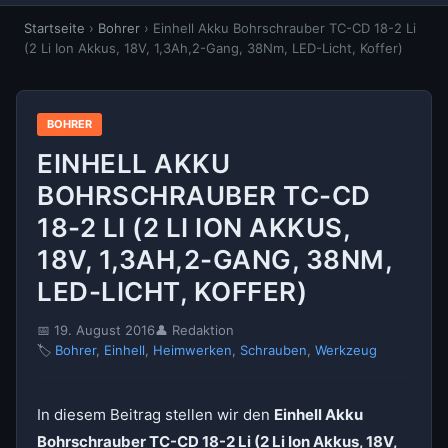
Startseite
›
Bohrer
›
Einhell Akku Bohrschrauber TC-CD 18-2 Li
(2 Li Ion Akkus, 18V, 1,3Ah,2-Gang, 38Nm, LED-Licht, Koffer)
BOHRER
EINHELL AKKU
BOHRSCHRAUBER TC-CD
18-2 LI (2 LI ION AKKUS,
18V, 1,3AH,2-GANG, 38NM,
LED-LICHT, KOFFER)
📅 19. August 2016
👤 Redaktion
🏷
Bohrer
,
Einhell
,
Heimwerken
,
Schrauben
,
Werkzeug
In diesem Beitrag stellen wir den
Einhell Akku
Bohrschrauber TC-CD 18-2 Li (2 Li Ion Akkus, 18V,