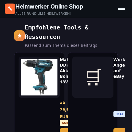
Heimwerker Online Shop
🔧
ALLES RUND UMS HEIMWERKEN!
Empfohlene Tools &
★
Ressourcen
Passend zum Thema dieses Beitrags
Makita
Werkzeu
DDF482Z
Angebo
🛒
Akku-
auf
Bohrschrauber
eBay
18V
Leistungsstarker
Günstige
18V
Werkzeug
Bohrschrauber
ab
bei
von
eBay
79,99
Makita,
finden
EBAY
Solo-
EUR
–
Gerät
AMAZON
neu
ohne
und
Akku