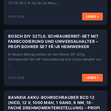
TC-CD 18-2 1h (2x Ni-Cd Akku,…
16.03.2026
LESEN »
BOSCH DIY 32TLG. SCHRAUBERBIT-SET MIT
FARBCODIERUNG UND UNIVERSALHALTER –
PROFI BOHRER SET FÃ¼R HEIMWERKER
In diesem Beitrag stellen wir den Bosch DIY 32tlg.
Schrauberbit-Set mit Farbcodierung und Universalhalter vor.
…
16.03.2026
LESEN »
BAVARIA AKKU-BOHRSCHRAUBER BCD 12
(NICD, 12 V, 1000 MAH, 1 GANG, 6 NM, 16-
FACHE DREHMOMENTEINSTELLUNG) – PROFI