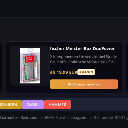
fischer Meister-Box DuoPower
2-Komponenten-Universaldübel für alle
Baustoffe. Praktische Meister-Box für
Profis.
ab 19,99 EUR
AMAZON
Bei Amazon ansehen
HRAUBEN
DÜBEL
HAMMER
Startseite
›
Schrauben
›
DEMA Kleinteilemagazin mit Schrauben 1000 tl