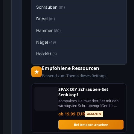
Schrauben
(81)
Dübel
(81)
Hammer
(80)
Nägel
(49)
Holzkitt
(5)
Empfohlene Ressourcen
★
Passend zum Thema dieses Beitrags
SPAX DIY Schrauben-Set
Senkkopf
Kompaktes Heimwerker-Set mit den
wichtigsten Schraubengrößen für
jedes Projekt.
ab 19,99 EUR
AMAZON
Bei Amazon ansehen