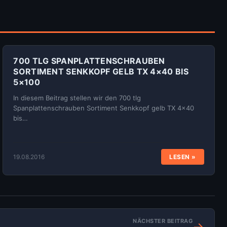
700 TLG SPANPLATTENSCHRAUBEN
SORTIMENT SENKKOPF GELB TX 4×40 BIS
5×100
In diesem Beitrag stellen wir den 700 tlg
Spanplattenschrauben Sortiment Senkkopf gelb TX 4×40
bis…
19.08.2016
LESEN »
NÄCHSTER BEITRAG
→