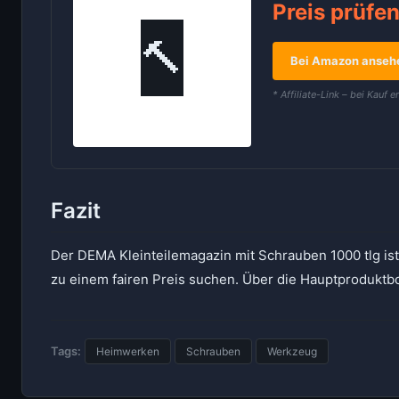
Preis prüfe
🔨
Bei Amazon anseh
* Affiliate-Link – bei Kauf e
Fazit
Der DEMA Kleinteilemagazin mit Schrauben 1000 tlg ist
zu einem fairen Preis suchen. Über die Hauptproduktbo
Tags:
Heimwerken
Schrauben
Werkzeug