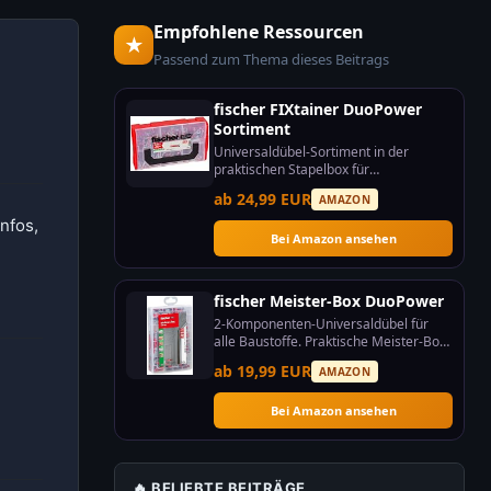
Empfohlene Ressourcen
★
Passend zum Thema dieses Beitrags
fischer FIXtainer DuoPower
Sortiment
Universaldübel-Sortiment in der
praktischen Stapelbox für
verschiedene Baustoffe.
ab 24,99 EUR
AMAZON
Infos,
Bei Amazon ansehen
fischer Meister-Box DuoPower
2-Komponenten-Universaldübel für
alle Baustoffe. Praktische Meister-Box
für Profis.
ab 19,99 EUR
AMAZON
Bei Amazon ansehen
🔥 BELIEBTE BEITRÄGE