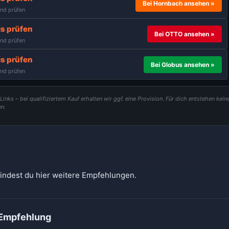
Bei Hornbach ansehen »
nd prüfen
is prüfen
Bei OTTO ansehen »
nd prüfen
is prüfen
Bei Globus ansehen »
nd prüfen
e-Links – bei qualifiziertem Kauf erhalten wir ggf. eine Provision. Für dich entstehen kein
n.
findest du hier weitere Empfehlungen.
Empfehlung