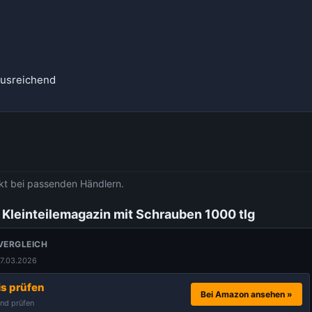
ausreichend
rekt bei passenden Händlern.
Kleinteilemagazin mit Schrauben 1000 tlg
VERGLEICH
17.03.2026
is prüfen
Bei Amazon ansehen »
nd prüfen