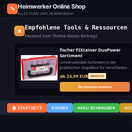
Heimwerker Online Shop
🔧
ALLES RUND UMS HEIMWERKEN!
Empfohlene Tools & Ressourcen
★
Passend zum Thema dieses Beitrags
fischer FIXtainer DuoPower
Sortiment
Universaldübel-Sortiment in der
praktischen Stapelbox für verschiedene
Baustoffe.
ab 24,99 EUR
AMAZON
Bei Amazon ansehen
🏠 STARTSEITE
BOHRER
AKKU SCHRAUBER
SC