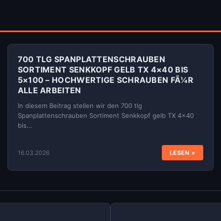
700 TLG SPANPLATTENSCHRAUBEN
SORTIMENT SENKKOPF GELB TX 4×40 BIS
5×100 – HOCHWERTIGE SCHRAUBEN FÃ¼R
ALLE ARBEITEN
In diesem Beitrag stellen wir den 700 tlg
Spanplattenschrauben Sortiment Senkkopf gelb TX 4×40
bis…
16.03.2026
LESEN »