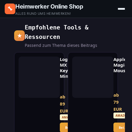
Heimwerker Online Shop
🔧
ALLES RUND UMS HEIMWERKEN!
Empfohlene Tools &
★
Ressourcen
Passend zum Thema dieses Beitrags
Logitech
Apple
MX
Magic
Keys
Mouse
Mini
drahtlose
Kompakte
Multi-
wireless
Touch
Tastatur
ab
Maus
ab
mit
für
79
89
beleuchteten
Mac.
EUR
Tasten.
EUR
AMAZON
AMAZON
Bei Ama
Bei Amazon ansehen