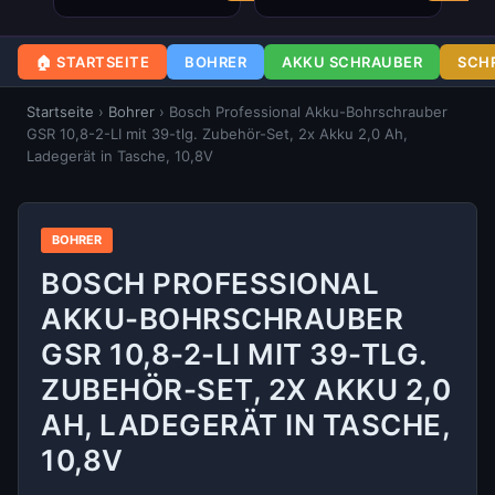
🏠 STARTSEITE
BOHRER
AKKU SCHRAUBER
SCH
Startseite
›
Bohrer
›
Bosch Professional Akku-Bohrschrauber
GSR 10,8-2-LI mit 39-tlg. Zubehör-Set, 2x Akku 2,0 Ah,
Ladegerät in Tasche, 10,8V
BOHRER
BOSCH PROFESSIONAL
AKKU-BOHRSCHRAUBER
GSR 10,8-2-LI MIT 39-TLG.
ZUBEHÖR-SET, 2X AKKU 2,0
AH, LADEGERÄT IN TASCHE,
10,8V