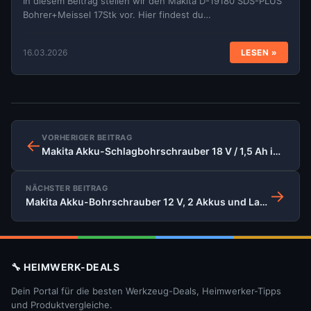
In diesem Beitrag stellen wir den Makita D-19180 SDS-PLUS
Bohrer+Meissel 17Stk vor. Hier findest du…
16.03.2026
LESEN »
VORHERIGER BEITRAG
←
Makita Akku-Schlagbohrschrauber 18 V / 1,5 Ah inklusive Akku-Lampe, DHP453RYLJ
NÄCHSTER BEITRAG
→
Makita Akku-Bohrschrauber 12 V, 2 Akkus und Ladegerät, 6271DWAE
🔧 HEIMWERK-DEALS
Dein Portal für die besten Werkzeug-Deals, Heimwerker-Tipps
und Produktvergleiche.