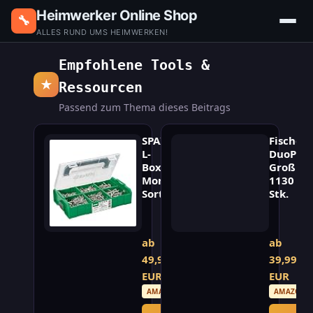
Heimwerker Online Shop
🔧
ALLES RUND UMS HEIMWERKEN!
Empfohlene Tools &
★
Ressourcen
Passend zum Thema dieses Beitrags
SPAX
Fischer
L-
DuoPow
Boxx
Großpa
Montage-
1130
Sortiment
Stk.
Professionelle
Dübel-
Montage-
Sortiment
Schrauben
mit
ab
ab
in
1130
49,99
39,99
praktischer
Stück
L-
in
EUR
EUR
Boxx
den
AMAZON
AMAZON
für
Größen
Handwerk
5-