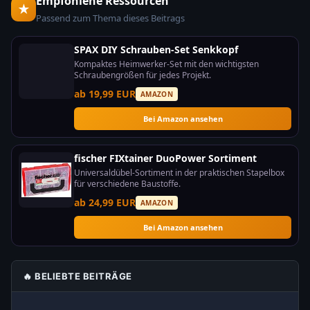
Empfohlene Ressourcen
★
Passend zum Thema dieses Beitrags
SPAX DIY Schrauben-Set Senkkopf
Kompaktes Heimwerker-Set mit den wichtigsten
Schraubengrößen für jedes Projekt.
ab 19,99 EUR
AMAZON
Bei Amazon ansehen
fischer FIXtainer DuoPower Sortiment
Universaldübel-Sortiment in der praktischen Stapelbox
für verschiedene Baustoffe.
ab 24,99 EUR
AMAZON
Bei Amazon ansehen
🔥 BELIEBTE BEITRÄGE