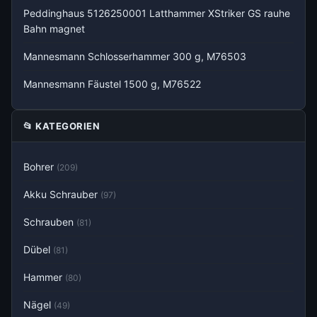
Peddinghaus 5126250001 Latthammer XStriker GS rauhe
Bahn magnet
Mannesmann Schlosserhammer 300 g, M76503
Mannesmann Fäustel 1500 g, M76522
📂 KATEGORIEN
Bohrer
(209)
Akku Schrauber
(97)
Schrauben
(81)
Dübel
(81)
Hammer
(80)
Nägel
(49)