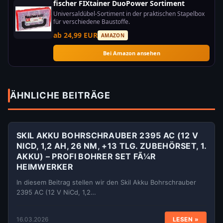
fischer FIXtainer DuoPower Sortiment
Universaldübel-Sortiment in der praktischen Stapelbox
für verschiedene Baustoffe.
ab 24,99 EUR
AMAZON
Bei Amazon ansehen
ÄHNLICHE BEITRÄGE
SKIL AKKU BOHRSCHRAUBER 2395 AC (12 V
NICD, 1,2 AH, 26 NM, +13 TLG. ZUBEHÖRSET, 1.
AKKU) – PROFI BOHRER SET FÃ¼R
HEIMWERKER
In diesem Beitrag stellen wir den Skil Akku Bohrschrauber
2395 AC (12 V NiCd, 1,2…
16.03.2026
LESEN »