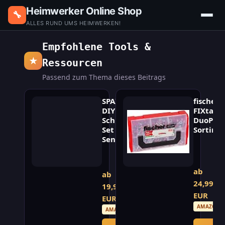
Heimwerker Online Shop
🔧
ALLES RUND UMS HEIMWERKEN!
Empfohlene Tools &
★
Ressourcen
Passend zum Thema dieses Beitrags
SPAX
fischer
DIY
FIXtain
Schrauben-
DuoPow
Set
Sortime
Senkkopf
Universald
Kompaktes
Sortiment
Heimwerker-
in
Set
ab
der
ab
mit
praktisch
24,99
19,99
den
Stapelbox
EUR
wichtigsten
EUR
für
Schraubengrößen
AMAZON
verschied
AMAZON
für
Baustoffe.
jedes